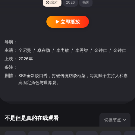
综艺
2026
韩国
立即播放
导演：
主演：
全昭旻
/
卓在勋
/
李尚敏
/
李秀智
/
金钟仁
/
金钟仁
上映：
2026年
备注：
剧情：
SBS全新脱口秀，打破传统访谈框架，每期赋予主持人和嘉
宾固定角色与世界观。
不是但是真的在线观看
切换节点