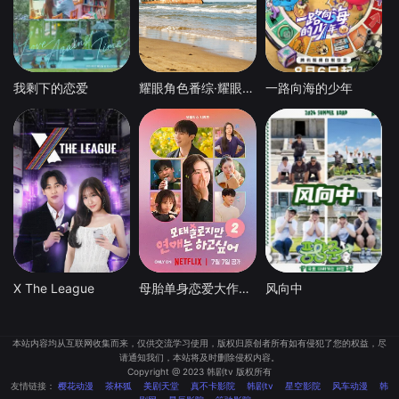
我剩下的恋爱
耀眼角色番综·耀眼一夏
一路向海的少年
X The League
母胎单身恋爱大作战2（节目售后）
风向中
本站内容均从互联网收集而来，仅供交流学习使用，版权归原创者所有如有侵犯了您的权益，尽
请通知我们，本站将及时删除侵权内容。
Copyright @ 2023 韩剧tv 版权所有
友情链接：
樱花动漫
茶杯狐
美剧天堂
真不卡影院
韩剧tv
星空影院
风车动漫
韩