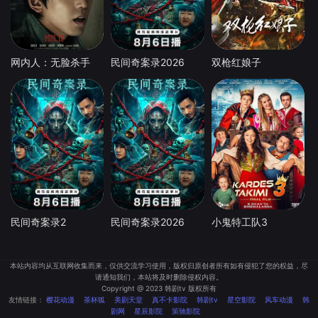
网内人：无脸杀手
民间奇案录2026
双枪红娘子
民间奇案录2
民间奇案录2026
小鬼特工队3
本站内容均从互联网收集而来，仅供交流学习使用，版权归原创者所有如有侵犯了您的权益，尽
请通知我们，本站将及时删除侵权内容。
Copyright @ 2023 韩剧tv 版权所有
友情链接：
樱花动漫
茶杯狐
美剧天堂
真不卡影院
韩剧tv
星空影院
风车动漫
韩
剧网
星辰影院
策驰影院