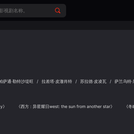
帕萨通·勒特沙堤旺
/
拉差塔·皮澈肖特
/
苏拉德·皮凌瓦
/
萨兰乌特
y》 《西方 : 异星耀日west: the sun from another star》 《冬眠炽痕