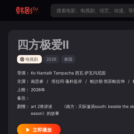
四方极爱II
电视剧
2026
泰国
导演：
Ko
Nantalit
Tampacha
西瓦·萨瓦玛尼固
主演：
南思睿
/
塔拉同·蓬朴提岸
/
帕沙朋·简苏帕吉坤
/
上映：
2026年
备注：
剧情：
art 2将讲述 《南方 : 天际漩涡south: beside the sk
eason》的故事
立即播放