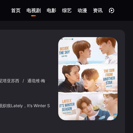
首页
电视剧
电影
综艺
动漫
资讯
·尼塔亚苏西
/
通琉维·梅塔帕·钦穆奎尔
/
阿努帕特·路恩索赛
Lately，It’s Winter S