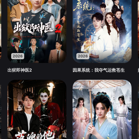
2026
2026
出狱即神医2
因果系统：我夺气运救苍生