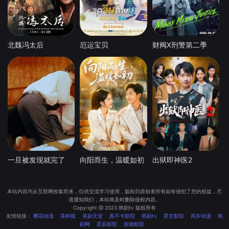
北魏冯太后
厄运宝贝
财阀X刑警第二季
一旦被发现就完了
向阳而生，温暖如初
出狱即神医2
本站内容均从互联网收集而来，仅供交流学习使用，版权归原创者所有如有侵犯了您的权益，尽
请通知我们，本站将及时删除侵权内容。
Copyright @ 2023 韩剧tv 版权所有
友情链接：
樱花动漫
茶杯狐
美剧天堂
真不卡影院
韩剧tv
星空影院
风车动漫
韩
剧网
星辰影院
策驰影院