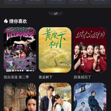
猜你喜欢
指尖浪漫 第二季
黄皮树下
跌落就完了