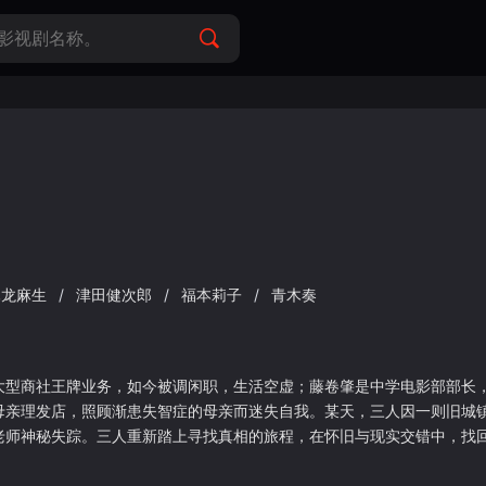
木龙麻生
/
津田健次郎
/
福本莉子
/
青木奏
大型商社王牌业务，如今被调闲职，生活空虚；藤卷肇是中学电影部部长
亲理发店，照顾渐患失智症的母亲而迷失自我。某天，三人因一则旧城镇
老师神秘失踪。三人重新踏上寻找真相的旅程，在怀旧与现实交错中，找