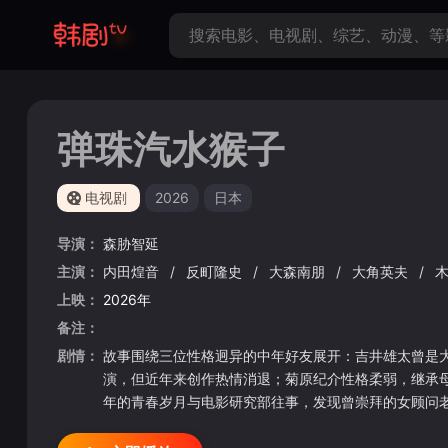
弹珠汽水猴子
电视剧
2026
日本
导演：
森胁智延
主演：
内田煌音
/
反町隆史
/
大森南朋
/
大角英夫
/
上映：
2026年
备注：
剧情：
故事围绕三位性格迥异的中年好友展开：吉井雄太曾是
演，但近年来创作热情消退；菊原纪介性格柔弱，继承母
年的青春岁月与电影研究部往事，发现曾崇拜的女顾问