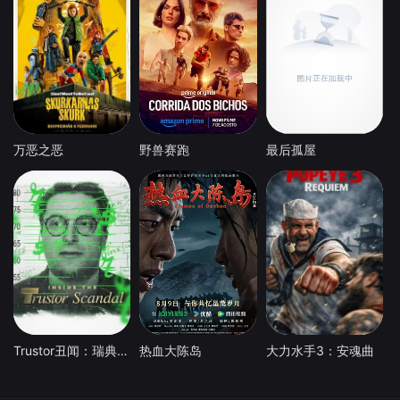
万恶之恶
野兽赛跑
最后孤屋
Trustor丑闻：瑞典金融案内幕
热血大陈岛
大力水手3：安魂曲