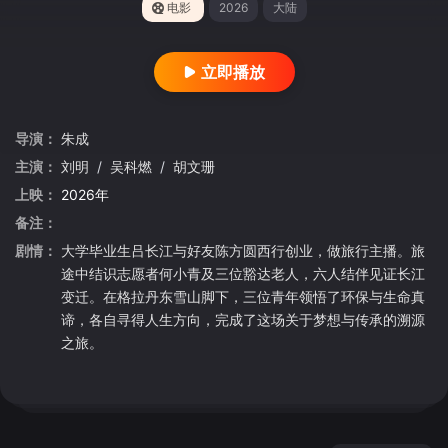
电影
2026
大陆
立即播放
导演：
朱成
主演：
刘明
/
吴科燃
/
胡文珊
上映：
2026年
备注：
剧情：
大学毕业生吕长江与好友陈方圆西行创业，做旅行主播。旅
途中结识志愿者何小青及三位豁达老人，六人结伴见证长江
变迁。在格拉丹东雪山脚下，三位青年领悟了环保与生命真
谛，各自寻得人生方向，完成了这场关于梦想与传承的溯源
之旅。