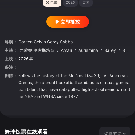
电影
2026
美国
立即播放
导演：
Carlton
Colvin
Corey
Sabbs
主演：
:西蒙妮·奥古斯塔斯
/
Amari
/
Auriemma
/
Bailey
/
Barker
上映：
2026年
备注：
剧情：
Follows the history of the McDonald&#39;s All American
Games, the annual basketball exhibitions of next-genera
tion talent that have catapulted high school seniors into t
he NBA and WNBA since 1977.
篮球饭票在线观看
切换节点