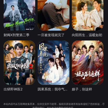
财阀X刑警第二季
一旦被发现就完了
向阳而生，温暖如初
出狱即神医2
因果系统：我夺气运救苍生
娘子，别这样
本站内容均从互联网收集而来，仅供交流学习使用，版权归原创者所有如有侵犯了您的权益，尽
请通知我们，本站将及时删除侵权内容。