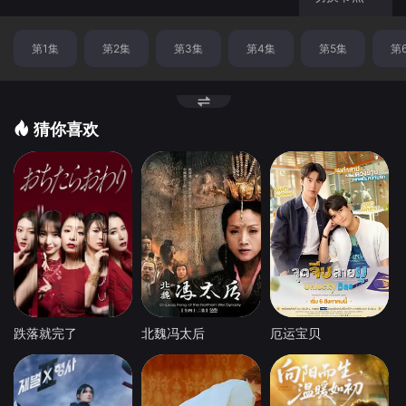
第1集
第2集
第3集
第4集
第5集
第
猜你喜欢
跌落就完了
北魏冯太后
厄运宝贝