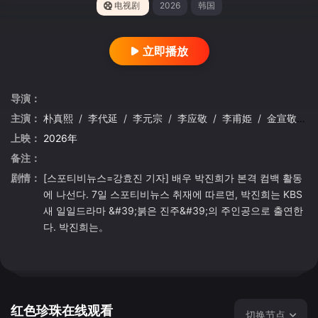
电视剧
2026
韩国
立即播放
导演：
主演：
朴真熙
/
李代延
/
李元宗
/
李应敬
/
李甫姫
/
金宣敬
/
上映：
2026年
备注：
剧情：
[스포티비뉴스=강효진 기자] 배우 박진희가 본격 컴백 활동
에 나선다. 7일 스포티비뉴스 취재에 따르면, 박진희는 KBS
새 일일드라마 &#39;붉은 진주&#39;의 주인공으로 출연한
다. 박진희는。
红色珍珠在线观看
切换节点