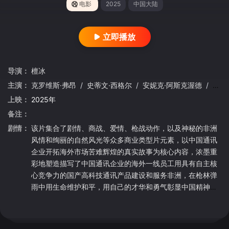
电影
2025
中国大陆
立即播放
导演：
檀冰
主演：
克罗维斯·弗昂
/
史蒂文·西格尔
/
安妮克·阿斯克渥德
/
李东
上映：
2025年
备注：
剧情：
该片集合了剧情、商战、爱情、枪战动作，以及神秘的非洲
风情和绚丽的自然风光等众多商业类型片元素，以中国通讯
企业开拓海外市场苦难辉煌的真实故事为核心内容，浓墨重
彩地塑造描写了中国通讯企业的海外一线员工用具有自主核
心竞争力的国产高科技通讯产品建设和服务非洲，在枪林弹
雨中用生命维护和平，用自己的才华和勇气彰显中国精神、
中国责任、中国智慧、中国形象的感人故事。