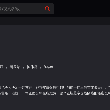
王源
/
郭采洁
/
陈伟霆
/
陈学冬
幽花等人决定一起前往，解救被白银祭司封印的前一度王爵吉尔伽美什。
特蕾娅、漆拉，一场正面交锋在所难免，整个亚斯蓝帝国最阴暗的秘密也