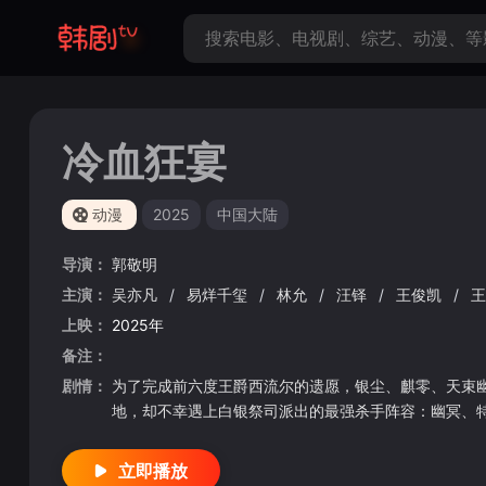
冷血狂宴
动漫
2025
中国大陆
导演：
郭敬明
主演：
吴亦凡
/
易烊千玺
/
林允
/
汪铎
/
王俊凯
/
上映：
2025年
备注：
剧情：
为了完成前六度王爵西流尔的遗愿，银尘、麒零、天束
地，却不幸遇上白银祭司派出的最强杀手阵容：幽冥、
立即播放