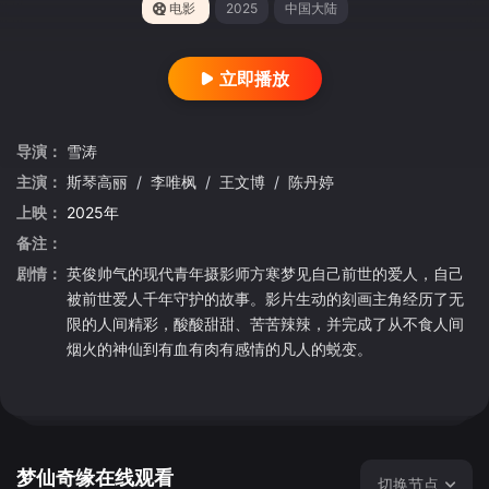
电影
2025
中国大陆
立即播放
导演：
雪涛
主演：
斯琴高丽
/
李唯枫
/
王文博
/
陈丹婷
上映：
2025年
备注：
剧情：
英俊帅气的现代青年摄影师方寒梦见自己前世的爱人，自己
被前世爱人千年守护的故事。影片生动的刻画主角经历了无
限的人间精彩，酸酸甜甜、苦苦辣辣，并完成了从不食人间
烟火的神仙到有血有肉有感情的凡人的蜕变。
梦仙奇缘在线观看
切换节点