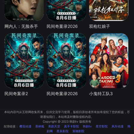
网内人：无脸杀手
民间奇案录2026
双枪红娘子
民间奇案录2
民间奇案录2026
小鬼特工队3
本站内容均从互联网收集而来，仅供交流学习使用，版权归原创者所有如有侵犯了您的权益，尽
请通知我们，本站将及时删除侵权内容。
Copyright @ 2023 韩剧tv 版权所有
友情链接：
樱花动漫
茶杯狐
美剧天堂
真不卡影院
韩剧tv
星空影院
风车动漫
韩
剧网
星辰影院
策驰影院