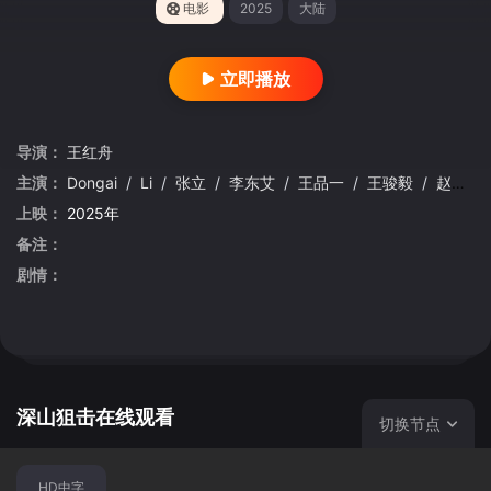
电影
2025
大陆
立即播放
导演：
王红舟
主演：
Dongai
/
Li
/
张立
/
李东艾
/
王品一
/
王骏毅
/
赵亮
/
上映：
2025年
备注：
剧情：
深山狙击在线观看
切换节点
HD中字