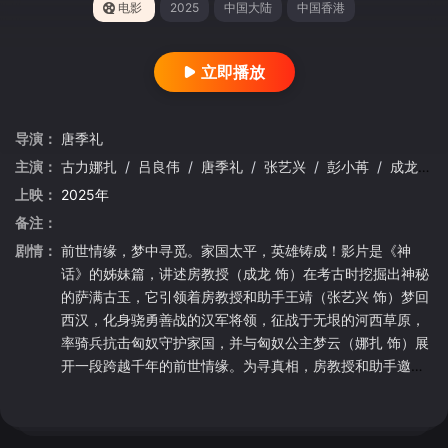
电影
2025
中国大陆
中国香港
立即播放
导演：
唐季礼
主演：
古力娜扎
/
吕良伟
/
唐季礼
/
张艺兴
/
彭小苒
/
成龙
/
上映：
2025年
备注：
剧情：
前世情缘，梦中寻觅。家国太平，英雄铸成！影片是《神
话》的姊妹篇，讲述房教授（成龙 饰）在考古时挖掘出神秘
的萨满古玉，它引领着房教授和助手王靖（张艺兴 饰）梦回
西汉，化身骁勇善战的汉军将领，征战于无垠的河西草原，
率骑兵抗击匈奴守护家国，并与匈奴公主梦云（娜扎 饰）展
开一段跨越千年的前世情缘。为寻真相，房教授和助手邀请
好友雷振（李晨 饰）深入万年冰川中找寻祭天圣地，欲揭开
这段不为人知、横跨千古的传奇故事，却遭萨满专家赫伯尔
（李治廷 饰）的阻挠……