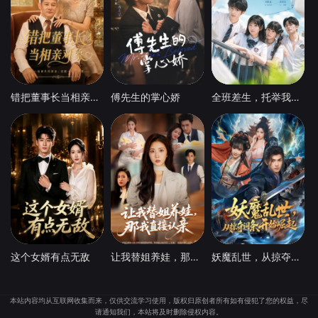
错把董事长当相亲对象
傅先生的掌心娇
全班差生，托举我上清北
这个女婿有点无敌
让我替姐养娃，那我直接认亲
妖魔乱世，从掠夺词条开始崛起
本站内容均从互联网收集而来，仅供交流学习使用，版权归原创者所有如有侵犯了您的权益，尽
请通知我们，本站将及时删除侵权内容。