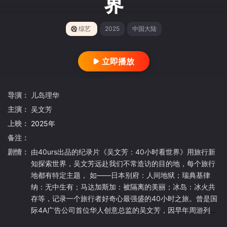
界
综艺
2025
中国大陆
立即播放
导演：
儿岛理华
主演：
吴文芳
上映：
2025年
备注：
剧情：
由40urs出品的纪录片《吴文芳：40小时看世界》用旅行新
知探索世界，吴文芳远赴我们不常造访的目的地，每个旅行
地都有特定主题， 如——日本别府：人间地狱；瑞典基律
纳：无中生有；马达加斯加：被隔离的美丽；冰岛：冰火共
存等，记录一个旅行者好奇心最强盛的40小时之旅。曾是国
际4A广告公司首位华人创意总监的吴文芳，因早年周游列国
拍摄电视广告爱上旅行与品味异国文化。他用与生俱来的幽