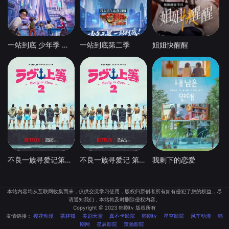
一站到底 少年季 第2季
一站到底第二季
姐姐快醒醒
不良一族寻爱记第二季
不良一族寻爱记 第二季
我剩下的恋爱
本站内容均从互联网收集而来，仅供交流学习使用，版权归原创者所有如有侵犯了您的权益，尽
请通知我们，本站将及时删除侵权内容。
Copyright @ 2023 韩剧tv 版权所有
友情链接：
樱花动漫
茶杯狐
美剧天堂
真不卡影院
韩剧tv
星空影院
风车动漫
韩
剧网
星辰影院
策驰影院