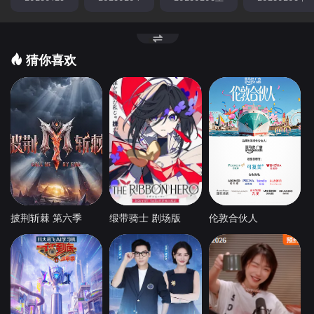
猜你喜欢
披荆斩棘 第六季
缎带骑士 剧场版
伦敦合伙人