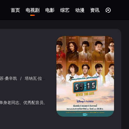
首页
电视剧
电影
综艺
动漫
资讯
瓦苏·桑辛凯
/
塔纳瓦·拉达纳奇派山
/
彬雅帕·珍帕诵
/
松希·努诺卡
、单身老同志、优秀配音员、