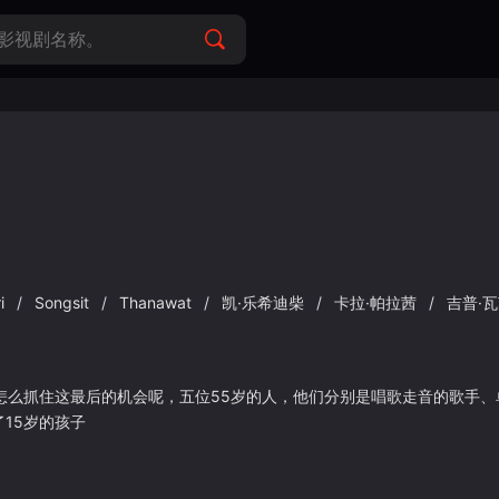
ri
/
Songsit
/
Thanawat
/
凯·乐希迪柴
/
卡拉·帕拉茜
/
吉普·
怎么抓住这最后的机会呢，五位55岁的人，他们分别是唱歌走音的歌手
15岁的孩子