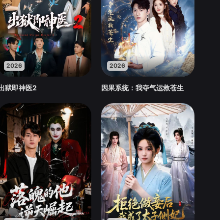
2026
2026
出狱即神医2
因果系统：我夺气运救苍生