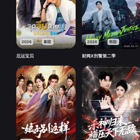
2026
泰国
2026
韩国
厄运宝贝
财阀X刑警第二季