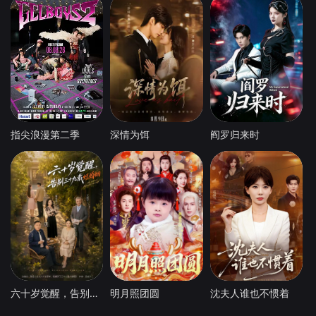
指尖浪漫第二季
深情为饵
阎罗归来时
六十岁觉醒，告别三十九载烂婚姻
明月照团圆
沈夫人谁也不惯着