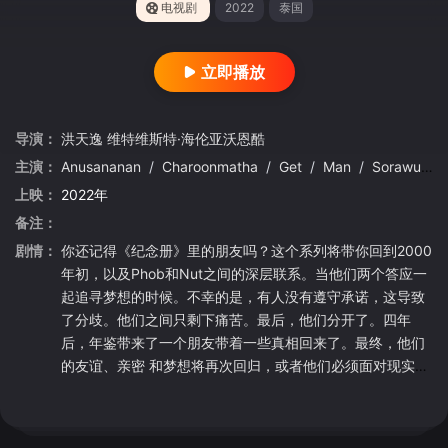
电视剧
2022
泰国
立即播放
导演：
洪天逸
维特维斯特·海伦亚沃恩酷
主演：
Anusananan
/
Charoonmatha
/
Get
/
Man
/
Sorawut
/
上映：
2022年
备注：
剧情：
你还记得《纪念册》里的朋友吗？这个系列将带你回到2000
年初，以及Phob和Nut之间的深层联系。当他们两个答应一
起追寻梦想的时候。不幸的是，有人没有遵守承诺，这导致
了分歧。他们之间只剩下痛苦。最后，他们分开了。四年
后，年鉴带来了一个朋友带着一些真相回来了。最终，他们
的友谊、亲密 和梦想将再次回归，或者他们必须面对现实，
并将一切作为回忆留在纪念册中。