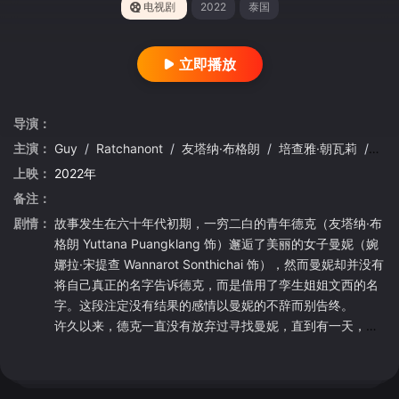
电视剧
2022
泰国
立即播放
导演：
主演：
Guy
/
Ratchanont
/
友塔纳·布格朗
/
培查雅·朝瓦莉
/
婉娜
上映：
2022年
备注：
剧情：
故事发生在六十年代初期，一穷二白的青年德克（友塔纳·布
格朗 Yuttana Puangklang 饰）邂逅了美丽的女子曼妮（婉
娜拉·宋提查 Wannarot Sonthichai 饰），然而曼妮却并没有
将自己真正的名字告诉德克，而是借用了孪生姐姐文西的名
字。这段注定没有结果的感情以曼妮的不辞而别告终。
许久以来，德克一直没有放弃过寻找曼妮，直到有一天，他
在一场舞会上遇见了文西。文西拥有着和曼妮一模一样的外
表，德克将她错认为了曼妮，并且十分不解文西对待他的冷
漠态度。一场意外中，德克继承了家族留下的巨额遗产，摇