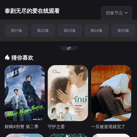
身变成了富翁的他迎娶了文西，然而就在这个节骨眼上，曼
妮现身了。
泰剧无尽的爱在线观看
切换节点
第01集
第02集
第03集
第04集
第05集
猜你喜欢
财阀X刑警 第二季
守护之爱
一旦被发现就完了