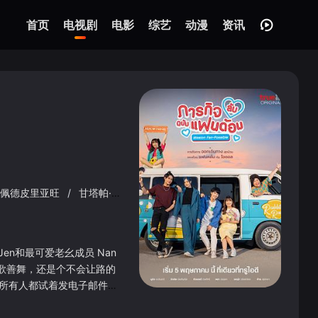
首页
电视剧
电影
综艺
动漫
资讯
·佩德皮里亚旺
/
甘塔帕·凯森山·那·阿育他亚
/
纳纳帕斯·洛特纳姆乔
r、Jen和最可爱老幺成员 Nan
歌善舞，还是个不会让路的
，所有人都试着发电子邮件联
辆面包车停在艺人宿舍门口。
会把你绑架，带到一个身患