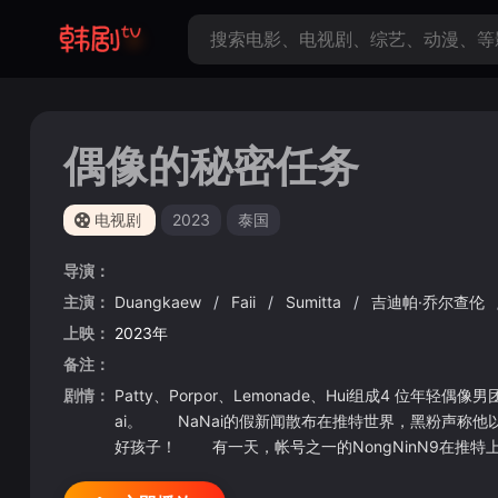
偶像的秘密任务
电视剧
2023
泰国
导演：
主演：
Duangkaew
/
Faii
/
Sumitta
/
吉迪帕·乔尔查伦
上映：
2023年
备注：
剧情：
Patty、Porpor、Lemonade、Hui组成4 位年轻偶像男
ai。 NaNai的假新闻散布在推特世界，黑粉声
好孩子！ 有一天，帐号之一的NongNinN9在推特
系公司，事情长期没有回复，只剩下一种方法了……就是
直到帐户为 RealNa9 的最后一位成员未能如期