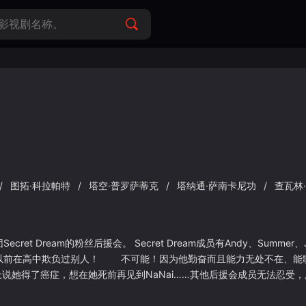
/
图拓·科拉帕特
/
塔空·普罗萨蒂克
/
塔纳通·萨南卡尼功
/
查瓦林
团Secret Dream的粉丝后援会。 Secret Dream成员有Andy、Summe
称他以前在高中欺负过别人！ 不可能！因为他勤奋而且能力无处不在、能
上说她得了癌症，想在她死前再见到NaNai……其他后援会成员无法忍受
粉丝们要必须亲自带Nanai去歌迷会。 所有的计划都准备好了！一
出现。他们才意识到事情并没有想象得那么简单。 粉丝说:「这辆面包车