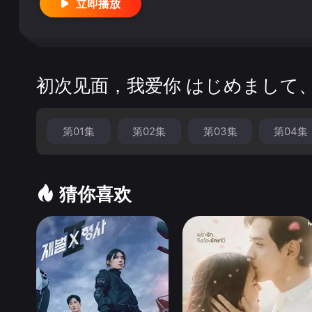
立即播放
nbsp; &nbsp; &nbsp; &nbsp; &nbsp; &n
初次见面，我爱你 はじめまして
第01集
第02集
第03集
第04集
猜你喜欢