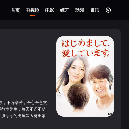
首页
电视剧
电影
综艺
动漫
资讯
。
波，不辞辛苦，全心全意支
琴教室为生，每天不得不挤
个脏兮兮的男孩闯入梅田家
p; &nbsp; &nbsp;
; &nbsp; &nbsp; &nbsp; &