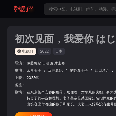
初次见面，我爱你 は
电视剧
2022
日本
导演：
伊藤彰纪
日暮谦
片山修
主演：
余贵美子
/
坂井真纪
/
尾野真千子
/
江口洋介
/
上映：
2022年
备注：
剧情：
在东京某个安静的角落，居住着一对平凡的夫妇。身为
持妻子的事业和理想。妻子美奈是某国际知名指挥家的
出笑容应付难缠的孩子和家长。夫妻二人始终没有生养
的庭院，此前他曾遭受父母的囚禁和虐待。即使男孩被送往福利机构，却不
&nbsp; &nbsp; &nbsp; &nbsp; &nbsp; &nbsp; &nbsp;