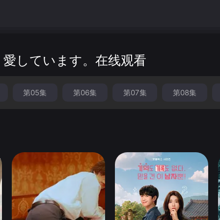
bsp; &nbsp; &nbsp;在丈夫的鼓动下，美奈决定收养这个钟情于她琴声的男孩……
、愛しています。在线观看
第05集
第06集
第07集
第08集