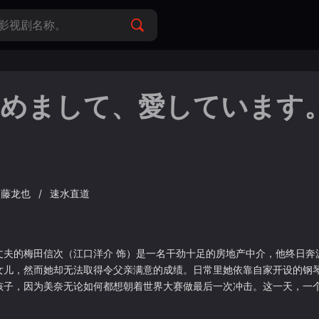
じめまして、愛しています
藤龙也
/
速水直道
丈夫的梅田信次（江口洋介 饰）是一名干劲十足的房地产中介，他终日奔
女儿，然而她却无法取得令父亲满意的成绩。日常里她依靠自家开设的钢
孩子，因为美奈无论如何都想朝着世界大赛做最后一次冲击。这一天，一
知为何又返回梅田家。 &nbsp; &nbsp; &nbsp; &nbsp; &nbs
 &nbsp; &nbsp; &nbsp; &nbsp; &nbsp; &nbsp; &nbsp; &nbsp; &nbsp