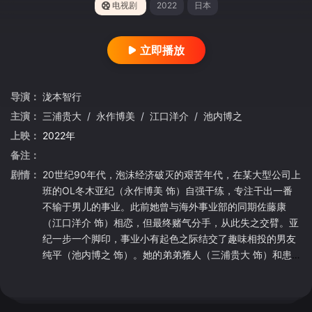
电视剧
2022
日本
立即播放
导演：
泷本智行
主演：
三浦贵大
/
永作博美
/
江口洋介
/
池内博之
上映：
2022年
备注：
剧情：
20世纪90年代，泡沫经济破灭的艰苦年代，在某大型公司上
班的OL冬木亚纪（永作博美 饰）自强干练，专注干出一番
不输于男儿的事业。此前她曾与海外事业部的同期佐藤康
（江口洋介 饰）相恋，但最终赌气分手，从此失之交臂。亚
纪一步一个脚印，事业小有起色之际结交了趣味相投的男友
纯平（池内博之 饰）。她的弟弟雅人（三浦贵大 饰）和患有
先心的沙织结婚，瘦小的沙织顽强而徒劳地和命运做着抗
争。另一方面，佐藤的婚姻出现问题，身体状况也江河日
下。他和亚纪彼此挂念，隔岸眺望，各自回忆着那次大雪之