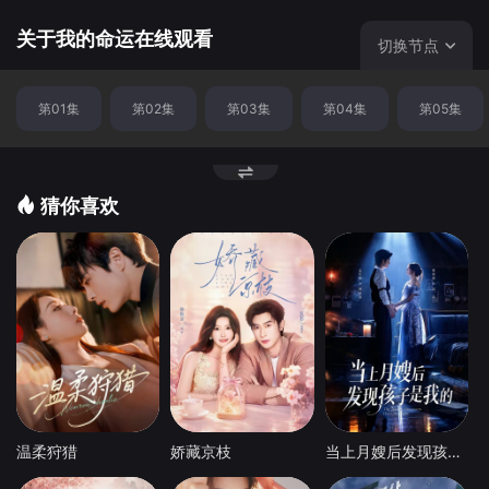
日的归乡旅程。缘分就是这样让人慨叹唏嘘，一旦错过便再
难牵手。爱如此之美，又如此易碎易失…… 本片根据白石一
关于我的命运在线观看
切换节点
文的原作改编。©豆瓣
第01集
第02集
第03集
第04集
第05集
猜你喜欢
温柔狩猎
娇藏京枝
当上月嫂后发现孩子是我的