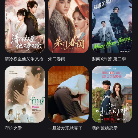
清冷权臣他又争又抢
朱门春闺
财阀X刑警 第二季
守护之爱
一旦被发现就完了
我的荒糖恋爱