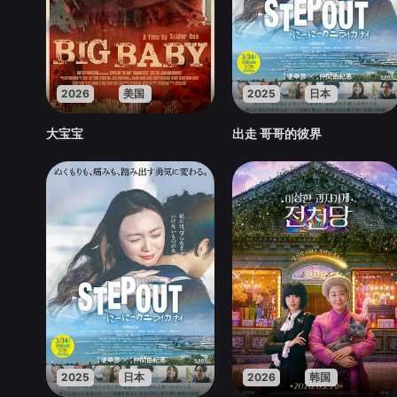
2026
美国
2025
日本
大宝宝
出走 哥哥的彼界
2025
日本
2026
韩国