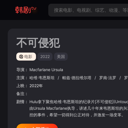
不可侵犯
电影
2022
美国
导演：
Macfarlane
Ursula
主演：
哈维·韦恩斯坦
/
帕兹·德拉维尔塔
/
罗南·法罗
/
罗
上映：
2022年
备注：
剧情：
Hulu拿下聚焦哈维·韦恩斯坦的纪录片[不可侵犯](Un
由Ursula Macfarlane执导，讲述几十年来
控的事件，希望一切得到公正对待，并激发一场变革。