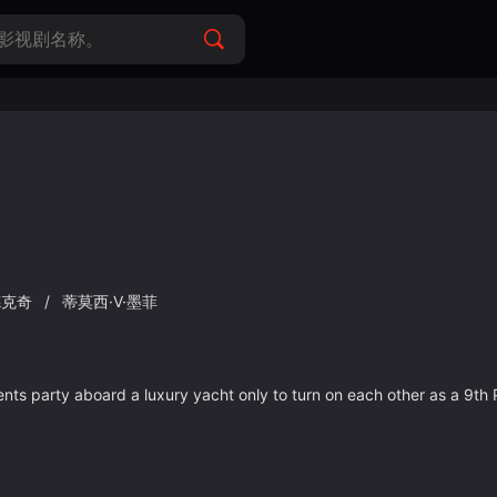
德克奇
/
蒂莫西·V·墨菲
ts party aboard a luxury yacht only to turn on each other as a 9t