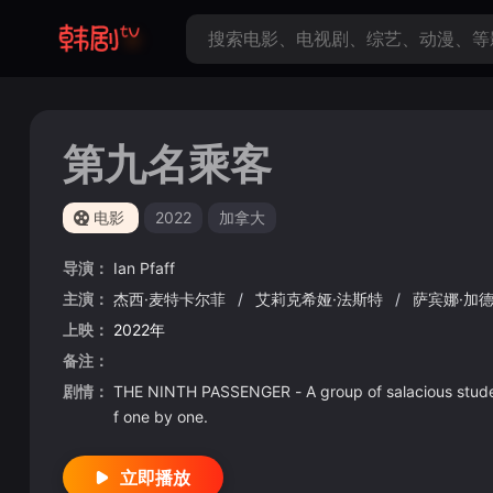
第九名乘客
电影
2022
加拿大
导演：
Ian
Pfaff
主演：
杰西·麦特卡尔菲
/
艾莉克希娅·法斯特
/
萨宾娜·加
上映：
2022年
备注：
剧情：
THE NINTH PASSENGER - A group of salacious studen
f one by one.
立即播放