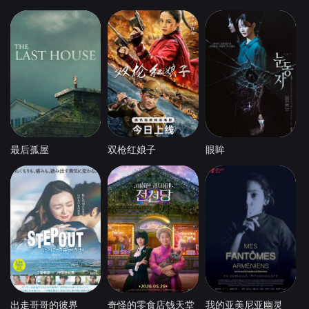
最后孤屋
双枪红娘子
眼眸
出走哥哥的彼界
奇怪的零食店钱天堂
我的亚美尼亚幽灵