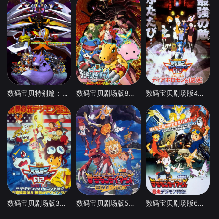
数码宝贝特别篇：X进化
数码宝贝剧场版8：究极力量！爆裂模式发动
数码宝贝剧场版4：超恶魔兽的反击
数码宝贝剧场版3：前篇・数码兽飓风登陆！！后篇・超绝进化！
数码宝贝剧场版5：冒险者的战斗
数码宝贝剧场版6：暴走特急