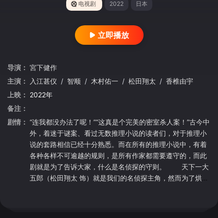
电视剧
2022
日本
立即播放
导演：
宮下健作
主演：
入江甚仪
/
智顺
/
木村佑一
/
松田翔太
/
香椎由宇
上映：
2022年
备注：
剧情：
“连我都没办法了呢！”“这真是个完美的密室杀人案！”古今中
外，着迷于谜案、看过无数推理小说的读者们，对于推理小
说的套路相信已经十分熟悉。而在所有的推理小说中，有着
各种各样不可逾越的规则，是所有作家都需要遵守的，而此
剧就是为了告诉大家，什么是名侦探的守则。 天下一大
五郎（松田翔太 饰）就是我们的名侦探主角，然而为了烘托
他的出场，我们需要一个白痴又深谙自己配角位置的老好人
刑警，然而这部剧里还出现一个不知天高地厚不太安分自己
角色的吐槽女新警，于是虽然一切有一丁点乱套，但总的来