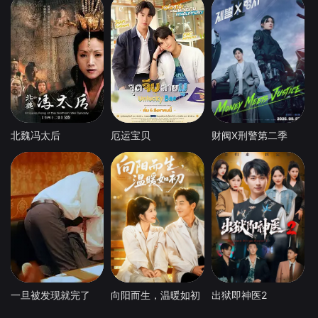
北魏冯太后
厄运宝贝
财阀X刑警第二季
一旦被发现就完了
向阳而生，温暖如初
出狱即神医2