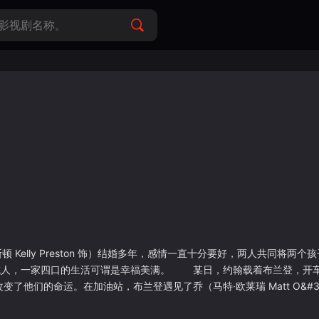
顿 Kelly Preston 饰）结婚多年，感情一直十分要好，两人共同将两个孩子布兰登
t 饰）养育成人，一家四口的生活可谓是幸福美满。 某日，约翰载着布兰登，
们的命运。在加油站，布兰登遇见了乔（马特·欧莱瑞 Matt O&#39;
 饰）的弟弟，拥有着和哥哥一样凶残冷酷的个性，约翰脑海中有关儿子最后的影
子报仇，曾经平凡而又和善的男人，义无反顾的踏上了一条充满了暴力和