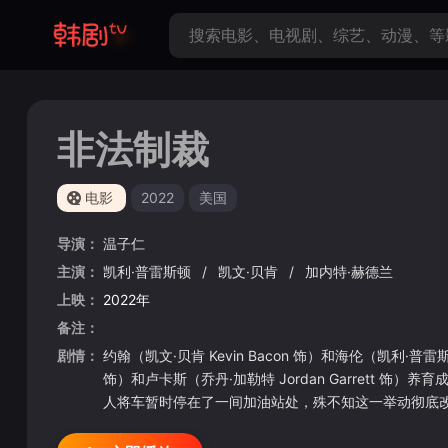
非法制裁
电影
2022
美国
导演：
温子仁
主演：
凯利·普雷斯顿
/
凯文·贝肯
/
加内特·赫德兰
上映：
2022年
备注：
剧情：
约翰（凯文·贝肯 Kevin Bacon 饰）和海伦（凯利·普雷斯
饰）和卢卡斯（乔丹·加勒特 Jordan Garret
人将车暂时停在了一间加油站处，殊不知这一举动彻底改变了他
领袖比利（加内特·赫德兰 Garrett Hedlund
重重波折之后，法院释放了乔，因为凯文决心亲手替儿