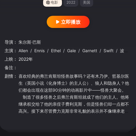
电影
2022
美国
立即播放
导演：
朱尔斯·巴斯
主演：
Allen
/
Ennis
/
Ethel
/
Gale
/
Garnett
/
Swift
/
波利斯·卡洛夫
上映：
2022年
备注：
剧情：
喜欢经典的弗兰肯斯坦怪兽故事吗？还有木乃伊、哲基尔医
生（英国小说《化身博士》的主人公）、狼人和隐身人？他
们都会出现在这部90分钟的动画影片中——怪兽大聚会。
制造了很多怪兽之后弗兰肯斯坦就成了他们的主人。他将
继承权交给了他的亲侄子费利克斯，但是怪兽们却一点都不
高兴。接下来尽管费力克斯非常礼貌的表示并不像继承老科
学家的一切，但是怪兽们还是聚集起来试图将他赶走……