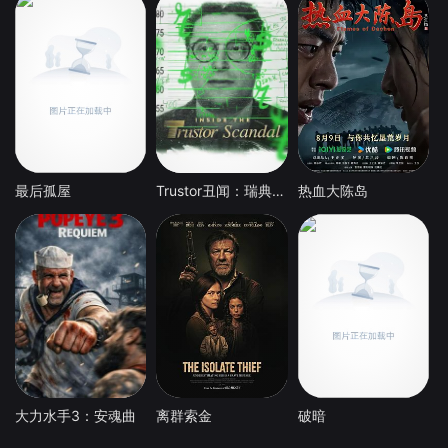
最后孤屋
Trustor丑闻：瑞典金融案内幕
热血大陈岛
大力水手3：安魂曲
离群索金
破暗