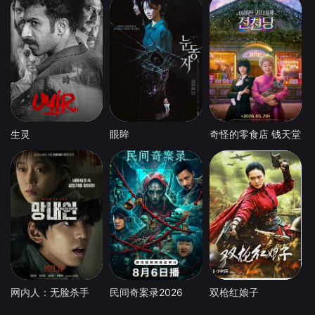
生灵
眼眸
奇怪的零食店 钱天堂
网内人：无脸杀手
民间奇案录2026
双枪红娘子