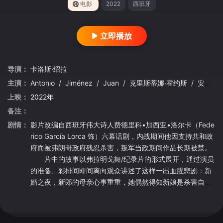
电影
2022
西班牙
立即播放
导演：
卡洛斯·绍拉
主演：
Antonio
/
Jiménez
/
Juan
/
克里斯蒂娜·霍约斯
/
安东尼奥·加德斯
上映：
2022年
备注：
剧情：
影片改编自西班牙伟大诗人费德里科•加西亚•洛尔卡（Fede
rico García Lorca 饰）六幕话剧，内战期间他因支持共和政
府而被弗朗哥政府残忍杀害，叛军当政期间作品长期被禁。
片中的故事以弗拉明戈舞/纪录片的形式展开，通过演员
的准备、彩排间即间离向观众讲述了这样一出血腥悲剧：新
婚之夜，新郎的母亲心事重重，她偶然得知新娘是杀害自己
丈夫的仇家的女儿，她的心中升起不祥的预感。新娘的表哥
雷奥纳多（Antonio Gades 饰）深爱自己的表妹，他趁乱带
着爱人私奔，得知此讯的新郎携刀追赶，两个男人进行了一