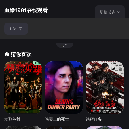
场血腥决斗…… 西班牙导演: 卡洛斯•绍拉弗拉明戈电影
三部曲之一，另外两部为《卡门》和《爱情魔术师》。
血婚1981在线观看
切换节点
HD中字
猜你喜欢
校歌英雄
晚宴上的死亡
绝密任务