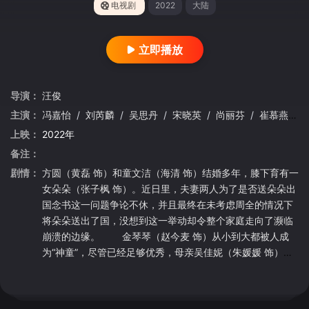
电视剧
2022
大陆
立即播放
导演：
汪俊
主演：
冯嘉怡
/
刘芮麟
/
吴思丹
/
宋晓英
/
尚丽芬
/
崔慕燕
/
上映：
2022年
备注：
剧情：
方圆（黄磊 饰）和童文洁（海清 饰）结婚多年，膝下育有一
女朵朵（张子枫 饰）。近日里，夫妻两人为了是否送朵朵出
国念书这一问题争论不休，并且最终在未考虑周全的情况下
将朵朵送出了国，没想到这一举动却令整个家庭走向了濒临
崩溃的边缘。 金琴琴（赵今麦 饰）从小到大都被人成
为“神童”，尽管已经足够优秀，母亲吴佳妮（朱媛媛 饰）却
依旧心心念念着琴琴能够出国深造，甚至为此不惜和丈夫金
志明（韩青 饰）大动干戈。张小宇（胡先煦 饰）是含着金汤
匙出生的富家公子，却和继母蒂娜（陈小纭 饰）势如水火，