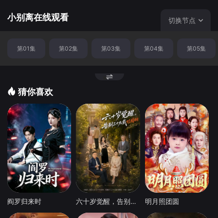
令夹在中间的父亲张亮忠（汪俊 饰）大呼头痛，为了给成日
里惹是生非的儿子找一个出路，张亮忠将张小宇送出了国，
小别离在线观看
切换节点
使得张小宇意外的收获了成长。
第01集
第02集
第03集
第04集
第05集
猜你喜欢
阎罗归来时
六十岁觉醒，告别三十九载烂婚姻
明月照团圆