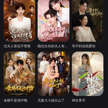
沈夫人谁也不惯着
顾先生你的夫人有点甜
等不到说我爱你
金鳞不是池中物
无敌大小姐出山了
神女青岑