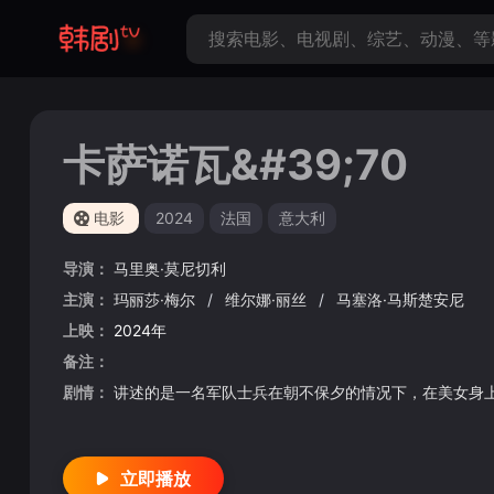
卡萨诺瓦&#39;70
电影
2024
法国
意大利
导演：
马里奥·莫尼切利
主演：
玛丽莎·梅尔
/
维尔娜·丽丝
/
马塞洛·马斯楚安尼
上映：
2024年
备注：
剧情：
讲述的是一名军队士兵在朝不保夕的情况下，在美女身
立即播放