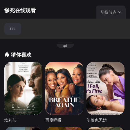
接连遭遇奇怪现象，凶手的噩梦远远没有结束；《求欢宾馆
的肢解藏尸》：两男一女到情人旅馆寻欢作乐，殊不知他们
惨死在线观看
切换节点
的房间内藏有一具女尸。夜深人静，诡异恐怖事件频发……
本片4则故事均取材自泰国真实的新闻事件。
HD
猜你喜欢
埃莉莎
再度呼吸
坠落也无妨