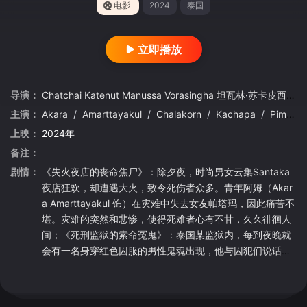
电影
2024
泰国
立即播放
导演：
Chatchai
Katenut
Manussa
Vorasingha
坦瓦林·苏卡皮西特
主演：
Akara
/
Amarttayakul
/
Chalakorn
/
Kachapa
/
Pimolrat
上映：
2024年
备注：
剧情：
《失火夜店的丧命焦尸》：除夕夜，时尚男女云集Santaka
夜店狂欢，却遭遇大火，致令死伤者众多。青年阿姆（Akar
a Amarttayakul 饰）在灾难中失去女友帕塔玛，因此痛苦不
堪。灾难的突然和悲惨，使得死难者心有不甘，久久徘徊人
间；《死刑监狱的索命冤鬼》：泰国某监狱内，每到夜晚就
会有一名身穿红色囚服的男性鬼魂出现，他与囚犯们说话，
时刻骚扰着他们的神经，囚犯们不惜以自杀的极端手段来逃
避；《公寓顶楼的水箱腐尸》：某幢大厦发生一起凶杀案，
凶手趁人不备，将女尸仍在顶楼的水槽内。饮用此水的居民