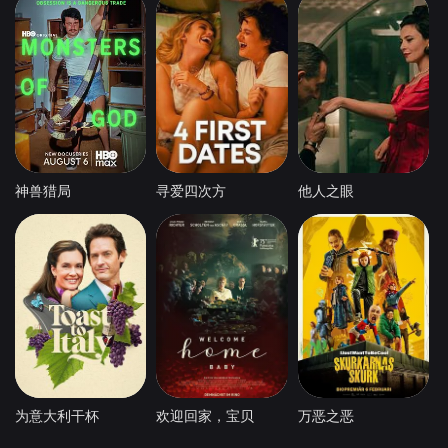
神兽猎局
寻爱四次方
他人之眼
为意大利干杯
欢迎回家，宝贝
万恶之恶