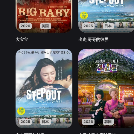
2026
美国
2025
日本
大宝宝
出走 哥哥的彼界
2025
日本
2026
韩国