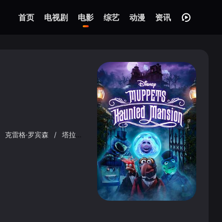
首页
电视剧
电影
综艺
动漫
资讯
克雷格·罗宾森
/
塔拉吉·P·汉森
/
威尔·阿奈特
/
布赖恩·汉森
/