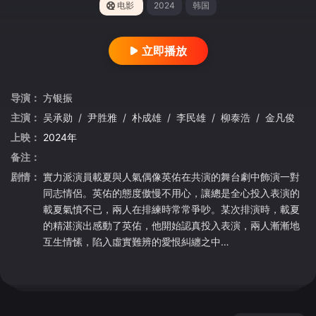
电影
2024
韩国
立即播放
导演：
方银振
主演：
吴承勋
/
尹胜雅
/
朴成雄
/
李民雄
/
柳泰浩
/
金凡俊
上映：
2024年
备注：
剧情：
實力派演員載夏與人氣偶像英佑在共演的舞台劇中飾演一對
同志情侶。英佑的態度傲慢不用心，讓總是全心投入表演的
載夏氣憤不已，兩人在排練時常常爭吵。某次排演時，載夏
的精湛演出感動了英佑，他開始認真投入表演，兩人漸漸地
互生情愫，陷入虛實難辨的愛恨糾纏之中…