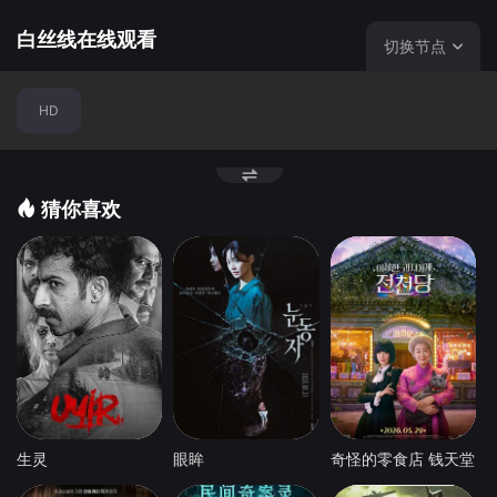
北非海岸旖旎如风情画。没有过多负面阴暗，爱情和亲情都
炽烈明快。饰演母亲的克劳迪娅·卡汀娜（Claudia Cardinal
白丝线在线观看
切换节点
e）是意大利国宝级女星，年轻时被评为全球最美50人。她
传神的饰演了一位尖锐却心软、挑剔却宽容的母亲。片尾马
HD
利克教儿子游泳，...
猜你喜欢
生灵
眼眸
奇怪的零食店 钱天堂