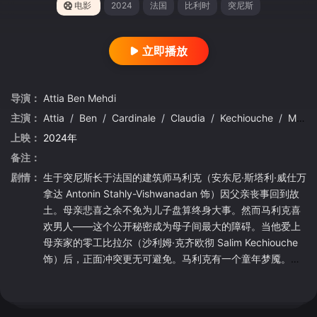
电影
2024
法国
比利时
突尼斯
立即播放
导演：
Attia
Ben
Mehdi
主演：
Attia
/
Ben
/
Cardinale
/
Claudia
/
Kechiouche
/
Mehdi
上映：
2024年
备注：
剧情：
生于突尼斯长于法国的建筑师马利克（安东尼·斯塔利·威仕万
拿达 Antonin Stahly-Vishwanadan 饰）因父亲丧事回到故
土。母亲悲喜之余不免为儿子盘算终身大事。然而马利克喜
欢男人——这个公开秘密成为母子间最大的障碍。当他爱上
母亲家的零工比拉尔（沙利姆·克齐欧彻 Salim Kechiouche
饰）后，正面冲突更无可避免。马利克有一个童年梦魇。他
一直臆想着身上有一根白丝线。丝线来自母亲，丝线提醒着
他，牵制着他，束缚着他，令他步步维艰。然而他并不知
道，白丝线也是亲情和爱的纽带。 电影很优美，清新的