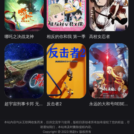
哪吒之决战龙神
相反的你和我 第一季
高校女忍者
超宇宙刑事卡邦 无限 外传
反击者2
永远的大和号REBEL3199第六章碧蓝迷宫
本站内容均从互联网收集而来，仅供交流学习使用，版权归原创者所有如有侵犯了您的权益，尽
请通知我们，本站将及时删除侵权内容。
Copyright @ 2023 韩剧tv 版权所有