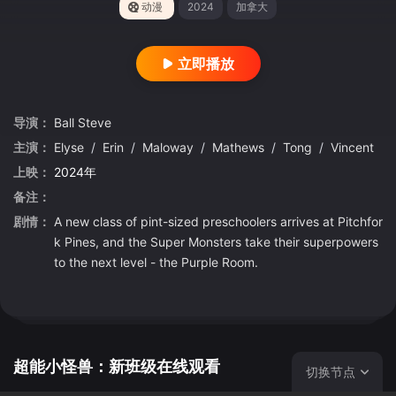
动漫
2024
加拿大
立即播放
导演：
Ball
Steve
主演：
Elyse
/
Erin
/
Maloway
/
Mathews
/
Tong
/
Vincent
上映：
2024年
备注：
剧情：
A new class of pint-sized preschoolers arrives at Pitchfor
k Pines, and the Super Monsters take their superpowers
to the next level - the Purple Room.
超能小怪兽：新班级在线观看
切换节点