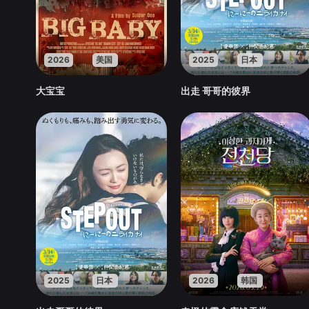
2026
美国
2025
日本
大宝宝
出走 哥哥的彼界
2025
日本
2026
韩国