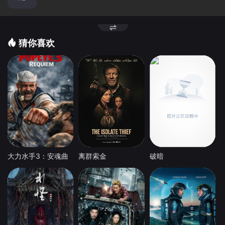
猜你喜欢
大力水手3：安魂曲
离群索金
破暗