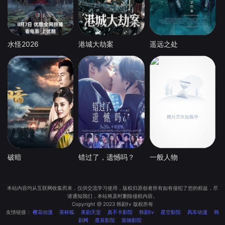
水怪2026
港城大劫案
遥远之处
破暗
错过了，遗憾吗？
一般人物
本站内容均从互联网收集而来，仅供交流学习使用，版权归原创者所有如有侵犯了您的权益，尽
请通知我们，本站将及时删除侵权内容。
Copyright @ 2023 韩剧tv 版权所有
友情链接：
樱花动漫
茶杯狐
美剧天堂
真不卡影院
韩剧tv
星空影院
风车动漫
韩
剧网
星辰影院
策驰影院