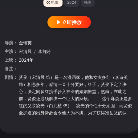
电影
2024
韩国
立即播放
导演：
金镇英
主演：
宋清晨
/
李施吟
上映：
2024年
备注：
剧情：
贤俊（宋清晨 饰）是一名漫画家，他和女友多红（李诗英
饰）相恋多年，感情一直十分要好，终于，贤俊下定了决
心，决定同多红携手步入神圣的婚姻殿堂，然而，在此之
前，贤俊还必须解决一个巨大的麻烦。 这个麻烦正是多
红的父亲凌光（白允植 饰），凌光的个性十分顽固，而贤俊
全罗道的出身势必会令他大为不满。为了获得准岳父的认
可，贤俊做出了诸多的努力，然而，当他真正见到凌光之
时，还是感受到了现场浓浓的硝烟气味。除了凌光，贤俊的
准大舅子，准姑母等人亦是难缠的角色，在重重的困难和挫