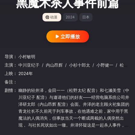
黑魔术杀人事件前篇
动漫
2024
日本
立即播放
导演：
小村敏明
主演：
中川亚纪子
/
内山昂辉
/
小杉十郎太
/
小野健一
/
松野太纪
上映：
2024年
备注：
剧情：
幽静的轻井泽，金田一一（松野太纪 配音）和七濑美雪（中
川亚纪子 配音）与邀请他们的好友——经营电脑系统公司井
泽研太郎（内山昂辉 配音）会面。井泽的老主顾火祀集团的
青龙社长不久前死于列车事故，在他遇难之前，家中用于黑
魔法的人偶消失，但事故当天一个断成两截的人偶突然出
现， 与社长死状如出一辙。井泽怀疑这是一起杀人事件，于
是拜托金田一找出真正的凶手。在神秘的黑魔法公馆中，金