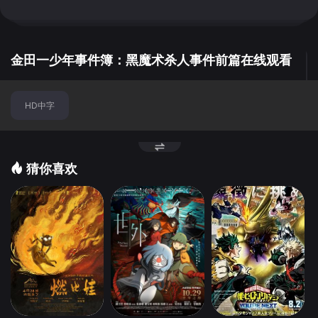
田一一行见到了社长的养子晓（及川以造 配音）、九曜（宫
野真守 配音）、星子（朴璐美 配音）以及黑魔法师黑瓜鬼
门。人人都有嫌疑，人人都有不在场证明，而死亡事件仍在
继续…… 本片为金田一少年事件簿系列20周年纪念作
金田一少年事件簿：黑魔术杀人事件前篇在线观看
切
品。
换
HD中字
节
点
猜你喜欢