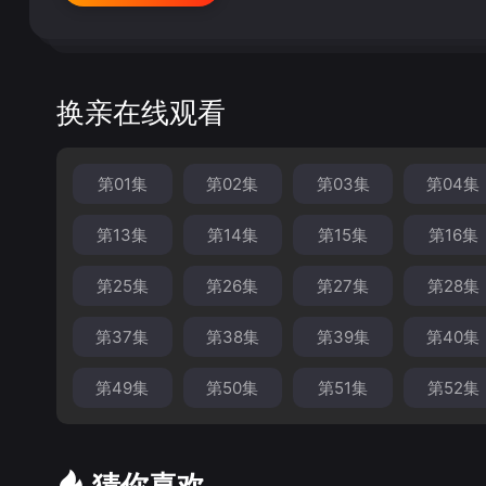
换亲在线观看
第01集
第02集
第03集
第04集
第13集
第14集
第15集
第16集
第25集
第26集
第27集
第28集
第37集
第38集
第39集
第40集
第49集
第50集
第51集
第52集
猜你喜欢