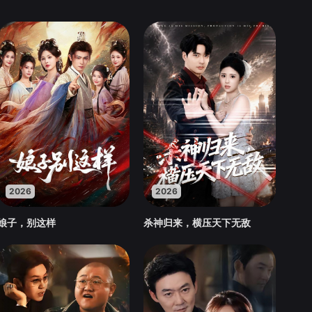
2026
2026
娘子，别这样
杀神归来，横压天下无敌