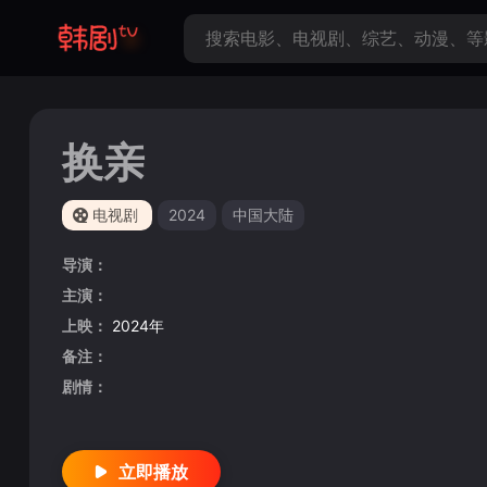
换亲
电视剧
2024
中国大陆
导演：
主演：
上映：
2024年
备注：
剧情：
立即播放