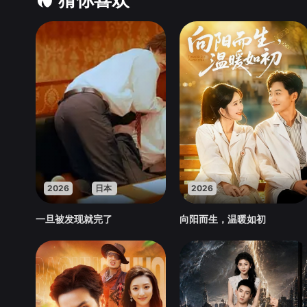
2026
日本
2026
一旦被发现就完了
向阳而生，温暖如初