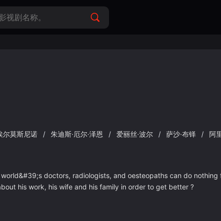
埃尔莫斯尼诺
/
朱迪斯·厄尔·泽恩
/
爱丽丝·波尔
/
萨沙·布铎
/
阿
 world&#39;s doctors, radiologists, and oesteopaths can do nothing for
ut his work, his wife and his family in order to get better ?