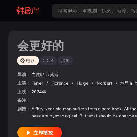
会更好的
电影
2024
法国
导演：
尚皮耶·亚莫斯
主演：
Ferrer
/
Florence
/
Huige
/
Norbert
/
埃里克·
上映：
2024年
备注：
剧情：
A fifty-year-old man suffers from a sore back. All the
ness are pyschological. But what should he change abo
立即播放