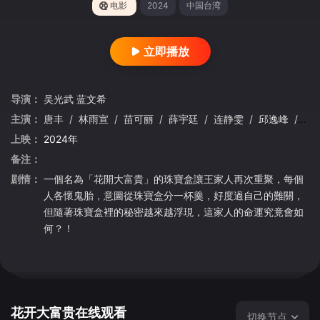
电影
2024
中国台湾
立即播放
导演：
吴光武
蓝文希
主演：
唐丰
/
林雨宣
/
苗可丽
/
薛宇廷
/
连静雯
/
邱逸峰
/
雷
上映：
2024年
备注：
剧情：
一個名為「花開大富貴」的珠寶盒讓王家人再次重聚，每個
人各懷鬼胎，意圖從珠寶盒分一杯羹，好度過自己的難關，
但隨著珠寶盒裡的秘密越來越浮現，這家人的命運究竟會如
何？！
花开大富贵在线观看
切换节点