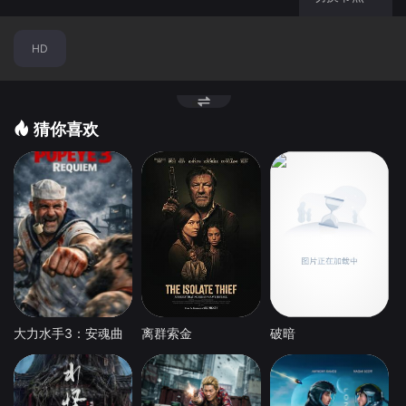
HD
猜你喜欢
大力水手3：安魂曲
离群索金
破暗