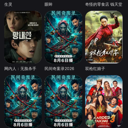
生灵
眼眸
奇怪的零食店 钱天堂
网内人：无脸杀手
民间奇案录2026
双枪红娘子