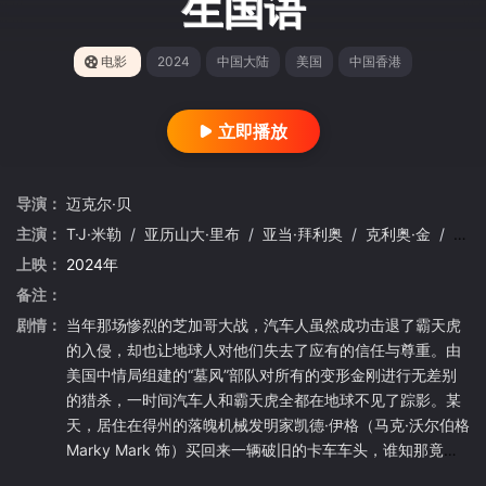
生国语
电影
2024
中国大陆
美国
中国香港
立即播放
导演：
迈克尔·贝
主演：
T·J·米勒
/
亚历山大·里布
/
亚当·拜利奥
/
克利奥·金
/
凯尔
上映：
2024年
备注：
剧情：
当年那场惨烈的芝加哥大战，汽车人虽然成功击退了霸天虎
的入侵，却也让地球人对他们失去了应有的信任与尊重。由
美国中情局组建的“墓风”部队对所有的变形金刚进行无差别
的猎杀，一时间汽车人和霸天虎全都在地球不见了踪影。某
天，居住在得州的落魄机械发明家凯德·伊格（马克·沃尔伯格
Marky Mark 饰）买回来一辆破旧的卡车车头，谁知那竟是
处在休眠中的汽车人首领擎天柱。嗅到气息的墓风部队蜂拥