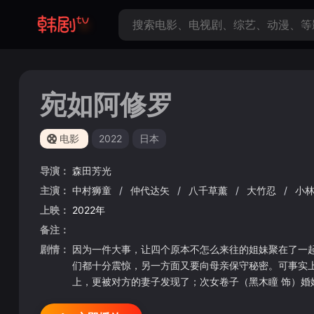
宛如阿修罗
电影
2022
日本
导演：
森田芳光
主演：
中村狮童
/
仲代达矢
/
八千草薰
/
大竹忍
/
小
上映：
2022年
备注：
剧情：
因为一件大事，让四个原本不怎么来往的姐妹聚在了一起
们都十分震惊，另一方面又要向母亲保守秘密。可事实
上，更被对方的妻子发现了；次女卷子（黑木瞳 饰）
情并没有进展；至于四女咲子（深田恭子 饰）与一个
相，不料母亲还是知道了，受刺激后晕倒在地。