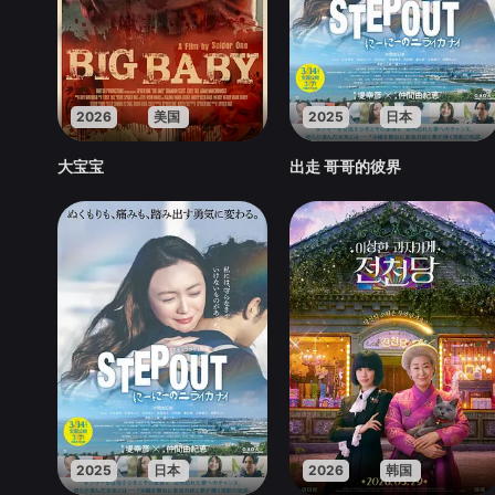
2026
美国
2025
日本
大宝宝
出走 哥哥的彼界
2025
日本
2026
韩国