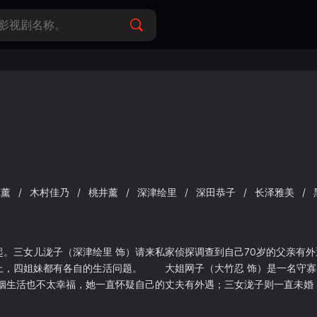
林薰
/
木村佳乃
/
桃井薰
/
深津绘里
/
深田恭子
/
长泽雅美
/
。三女儿泷子（深津绘里 饰）请来私家侦探调查到自己70岁的父亲有
上，四姐妹都有各自的生活问题。 大姐网子（大竹忍 饰）是一名守寡
婚姻生活也不太幸福，她一直怀疑自己的丈夫有外遇；三女泷子则一直未婚
毫无名气的拳击手同居，对方要赢得比赛才与之结婚。 四名女儿都各有