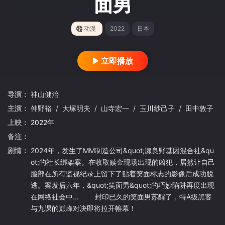
面男
动漫
2022
日本
立即播放
导演：
神山健治
主演：
仲野裕
/
大塚明夫
/
山寺宏一
/
玉川纱己子
/
田中敦子
上映：
2022年
备注：
剧情：
2024年，发生了MM制造公司&quot;濑良野基因混合社&qu
ot;的社长绑架案。在收取赎金现场出现的凶犯，居然让自己
脸部在所有监视纪录上留下了贴着笑面标志的影像后成功脱
逃。案发后六年，&quot;笑面男&quot;的巧妙陷阱再度出现
在网络社会中... 封印已久的笑面男苏醒了，特A级黑客
与九课的巅峰对决即将拉开帷幕！