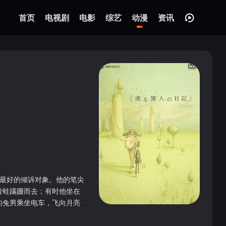
首页
电视剧
电影
综艺
动漫
资讯
是最好的倾诉对象。他的笔尖
青蛙蹒跚而去；有时他坐在
的兔男乘坐电车，飞向月亮