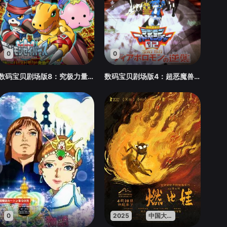
0
0
数码宝贝剧场版8：究极力量！爆裂模式发动
数码宝贝剧场版4：超恶魔兽的反击
0
2025
中国大陆