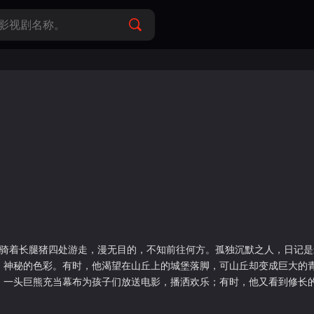
他骑着长腿猪四处游走，漫无目的，不知前往何方。孤独沉默之人，日记
、神秘的色彩。有时，他渴望在山丘上的城堡落脚，可山丘却变成巨大的
，一头巨熊充当幕布为孩子们放送电影，播洒欢乐；有时，他又看到修长