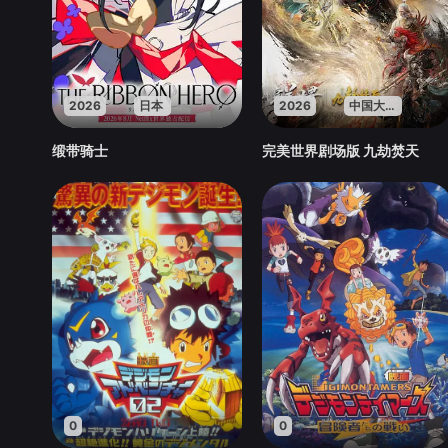
2026
日本
2026
中国大陆
缎带骑士
完美世界剧场版 九劫焚天
0
0