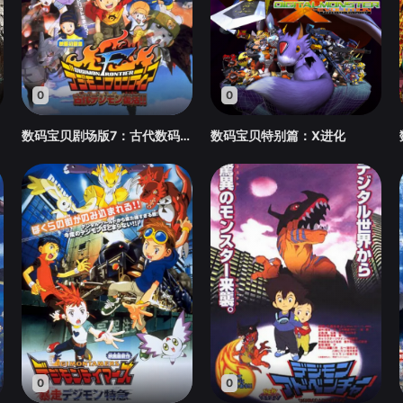
0
0
数码宝贝剧场版7：古代数码兽复活
数码宝贝特别篇：X进化
0
0