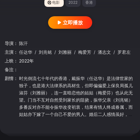
电影
2022
香港
立即播放
导演：
陈汗
主演：
任达华
/
刘兆铭
/
刘雅丽
/
梅爱芳
/
潘志文
/
罗君左
上映：
2022年
备注：
剧情：
时光倒流七十年代的香港，戴振华（任达华）是法律世家的
独子，也是港大法律系的高材生，但即偏偏爱上保良局孤儿
淑芬（刘雅丽），连一直暗恋他的姑姑（梅爱芬）也从此无
望。门当不互对自然受到家长的阻挠，振华父亲（刘兆铭）
多番反对亦不能令振华改变初衷，结果有情人终成眷属，而
姑姑亦下嫁了一个自己不爱的男人。婚后二人感情虽好，但
总要面对生活的艰难，再加上淑芬诞下三胞胎，生活的担子
亦落在振华身上，终于，振华藉着一场打胜了的官司而声名
大噪，但好景不常，淑芬突然发现自己身患绝症，振华大受