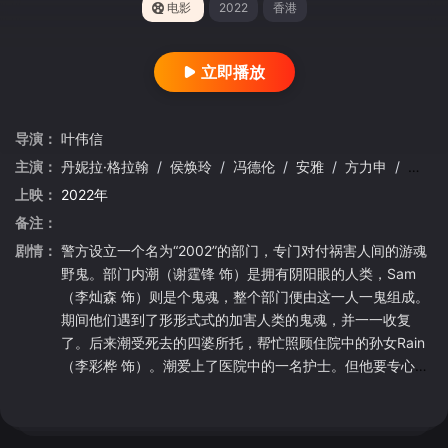
电影
2022
香港
立即播放
导演：
叶伟信
主演：
丹妮拉·格拉翰
/
侯焕玲
/
冯德伦
/
安雅
/
方力申
/
李力
上映：
2022年
备注：
剧情：
警方设立一个名为“2002”的部门，专门对付祸害人间的游魂
野鬼。部门内潮（谢霆锋 饰）是拥有阴阳眼的人类，Sam
（李灿森 饰）则是个鬼魂，整个部门便由这一人一鬼组成。
期间他们遇到了形形式式的加害人类的鬼魂，并一一收复
了。后来潮受死去的四婆所托，帮忙照顾住院中的孙女Rain
（李彩桦 饰）。潮爱上了医院中的一名护士。但他要专心于
Sam一起对付水鬼，这场争斗将决定他们的生死。