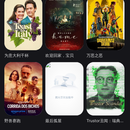
为意大利干杯
欢迎回家，宝贝
万恶之恶
野兽赛跑
最后孤屋
Trustor丑闻：瑞典金融案内幕